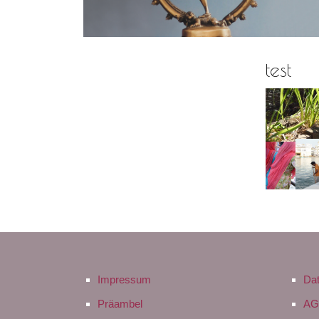
test
Impressum
Da
Präambel
AG