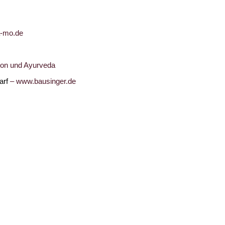
-mo.de
ion und Ayurveda
arf
–
www.bausinger.de