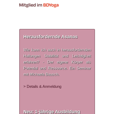
Herausfordernde Asanas
Wie kann ich auch in herausfordernden
Haltungen Stabilität und Leichtigkeit
erfahren? - Der eigene Körper als
Potential und Ressource. Ein Seminar
mit Michaela Bausch.
> Details & Anmeldung
Neu: 1-jährige Ausbildung