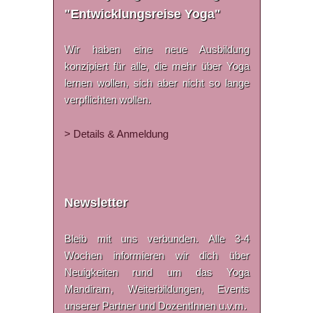
"Entwicklungsreise Yoga"
Wir haben eine neue Ausbildung
konzipiert für alle, die mehr über Yoga
lernen wollen, sich aber nicht so lange
verpflichten wollen.
> Details & Anmeldung
Newsletter
Bleib mit uns verbunden. Alle 3-4
Wochen informieren wir dich über
Neuigkeiten rund um das Yoga
Mandiram, Weiterbildungen, Events
unserer Partner und DozentInnen u.v.m.