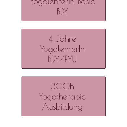
YogalehrerIn Basic
BDY
4 Jahre
YogalehrerIn
BDY/EYU
300h
Yogatherapie
Ausbildung